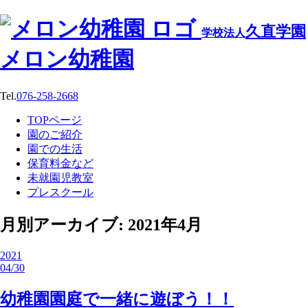
久直学園
学校法人
メロン幼稚園
Tel.
076-258-2668
TOPページ
園のご紹介
園での生活
保育料金など
未就園児教室
プレスクール
月別アーカイブ: 2021年4月
2021
04/30
幼稚園園庭で一緒に遊ぼう！！