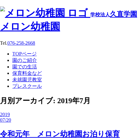
久直学園
学校法人
メロン幼稚園
Tel.
076-258-2668
TOPページ
園のご紹介
園での生活
保育料金など
未就園児教室
プレスクール
月別アーカイブ: 2019年7月
2019
07/20
令和元年 メロン幼稚園お泊り保育