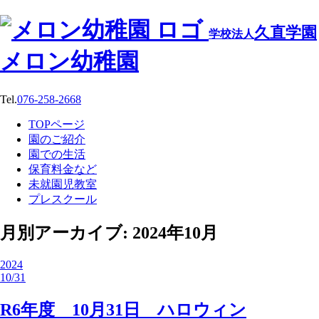
久直学園
学校法人
メロン幼稚園
Tel.
076-258-2668
TOPページ
園のご紹介
園での生活
保育料金など
未就園児教室
プレスクール
月別アーカイブ: 2024年10月
2024
10/31
R6年度 10月31日 ハロウィン