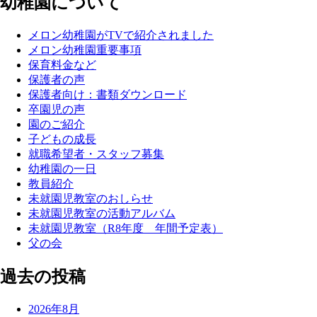
幼稚園について
メロン幼稚園がTVで紹介されました
メロン幼稚園重要事項
保育料金など
保護者の声
保護者向け：書類ダウンロード
卒園児の声
園のご紹介
子どもの成長
就職希望者・スタッフ募集
幼稚園の一日
教員紹介
未就園児教室のおしらせ
未就園児教室の活動アルバム
未就園児教室（R8年度 年間予定表）
父の会
過去の投稿
2026年8月