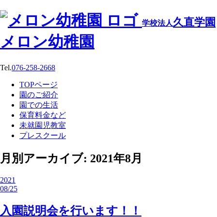
久直学園
学校法人
メロン幼稚園
Tel.
076-258-2668
TOPページ
園のご紹介
園での生活
保育料金など
未就園児教室
プレスクール
月別アーカイブ: 2021年8月
2021
08/25
入園説明会を行います！！