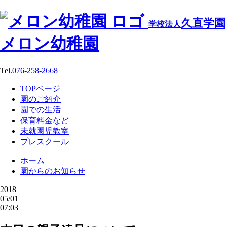
久直学園
学校法人
メロン幼稚園
Tel.
076-258-2668
TOPページ
園のご紹介
園での生活
保育料金など
未就園児教室
プレスクール
ホーム
園からのお知らせ
2018
05/01
07:03