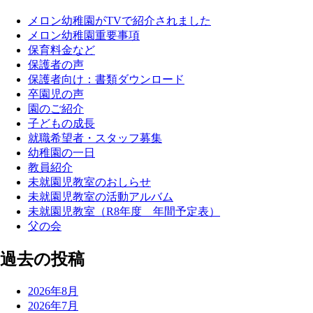
メロン幼稚園がTVで紹介されました
メロン幼稚園重要事項
保育料金など
保護者の声
保護者向け：書類ダウンロード
卒園児の声
園のご紹介
子どもの成長
就職希望者・スタッフ募集
幼稚園の一日
教員紹介
未就園児教室のおしらせ
未就園児教室の活動アルバム
未就園児教室（R8年度 年間予定表）
父の会
過去の投稿
2026年8月
2026年7月