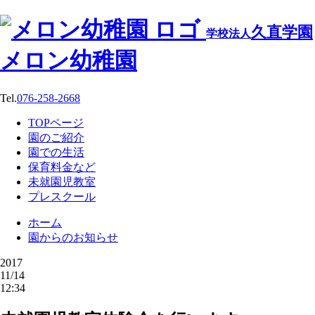
久直学園
学校法人
メロン幼稚園
Tel.
076-258-2668
TOPページ
園のご紹介
園での生活
保育料金など
未就園児教室
プレスクール
ホーム
園からのお知らせ
2017
11/14
12:34