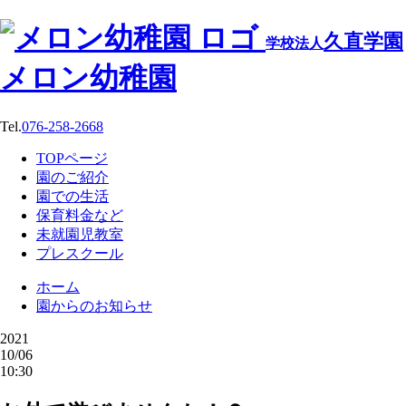
久直学園
学校法人
メロン幼稚園
Tel.
076-258-2668
TOPページ
園のご紹介
園での生活
保育料金など
未就園児教室
プレスクール
ホーム
園からのお知らせ
2021
10/06
10:30