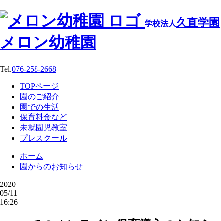
久直学園
学校法人
メロン幼稚園
Tel.
076-258-2668
TOPページ
園のご紹介
園での生活
保育料金など
未就園児教室
プレスクール
ホーム
園からのお知らせ
2020
05/11
16:26