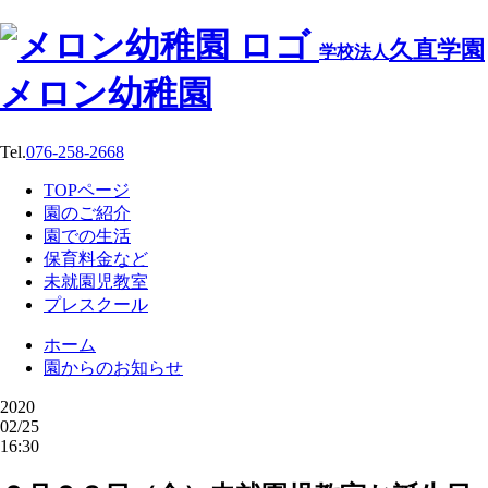
久直学園
学校法人
メロン幼稚園
Tel.
076-258-2668
TOPページ
園のご紹介
園での生活
保育料金など
未就園児教室
プレスクール
ホーム
園からのお知らせ
2020
02/25
16:30