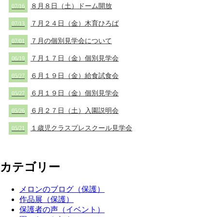
８月８日（土）ドーム開放
07/16
７月２４日（金）木育ひろば
07/13
７月の個別見学会について
07/01
７月１７日（金）個別見学会
06/19
６月１９日（金）給食試食会
05/27
６月１９日（金）個別見学会
05/27
６月２７日（土）入園説明会
05/26
１歳児クラスプレスクール見学会
05/21
カテゴリー
メロンのブログ（保護）
作品展（保護）
保護者の声（イベント）